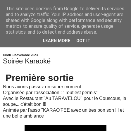
This site uses cookies from Google to deliver its services
and to analyze traffic. Your IP address and user-agent are
shared with Google along with performance and security
metrics to ensure quality of service, generate usage
statistics, and to detect and address abuse.
LEARN MORE
GOT IT
▼
lundi 6 novembre 2023
Soirée Karaoké
Première sortie
Nous avons passez un super moment
Organisée par l'association : "Tout est permis"
Avec le Restaurant "Au TARAVELOU" pour le Couscous, la
soupe... c'était bon !!!
Animée par l'asso "KARAO'FEE avec un tres bon son !!! et
une belle ambiance