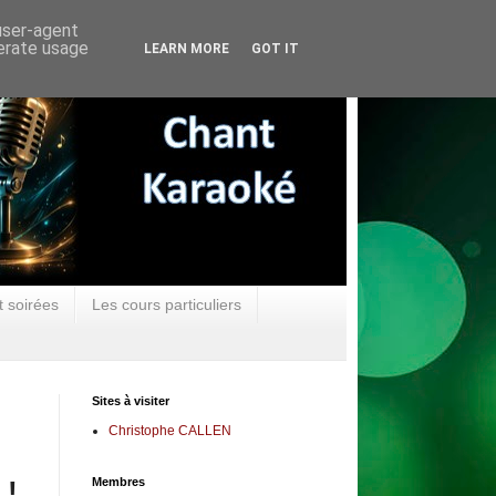
 user-agent
nerate usage
LEARN MORE
GOT IT
t soirées
Les cours particuliers
Sites à visiter
Christophe CALLEN
Membres
 !