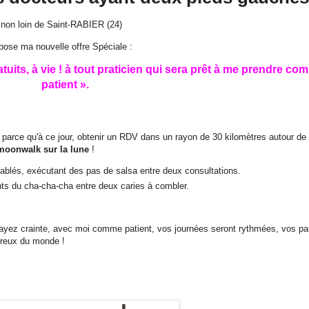
 non loin de Saint-RABIER (24)
ose ma nouvelle offre Spéciale :
tuits, à vie ! à tout praticien qui sera prêt à me prendre co
patient ».
 parce qu'à ce jour, obtenir un RDV dans un rayon de 30 kilomètres autour de 
moonwalk sur la lune
!
ablés, exécutant des pas de salsa entre deux consultations.
s du cha-cha-cha entre deux caries à combler.
n'ayez crainte, avec moi comme patient, vos journées seront rythmées, vos p
eureux du monde !