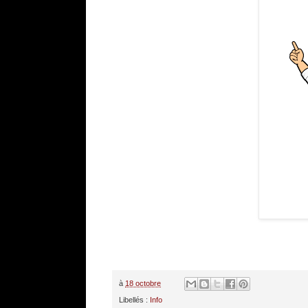
à
18 octobre
Libellés :
Info