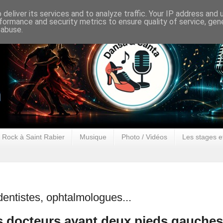
deliver its services and to analyze traffic. Your IP address and
formance and security metrics to ensure quality of service, ge
 abuse.
 Rock à Saint Rabier
Musique
Photo / Vidéos
Les stages e
entistes, ophtalmologues...
s docteurs ayant deux pieds gauches