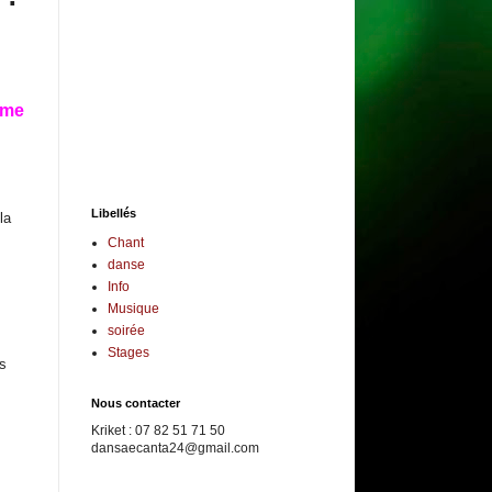
mme
Libellés
la
Chant
danse
Info
Musique
soirée
Stages
as
Nous contacter
Kriket : 07 82 51 71 50
dansaecanta24@gmail.com